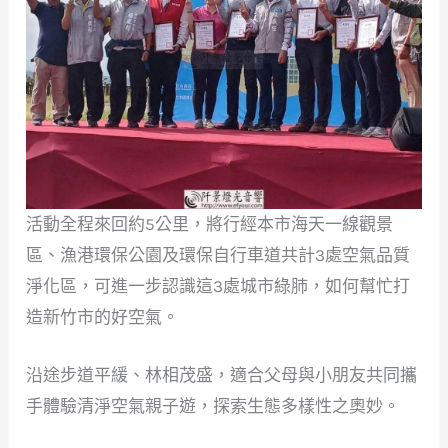
活動全程來回約5公里，將行經本市海天一線觀景
區、漁港環保公園及環保自行車道共計3處空氣品質
淨化區，可進一步認識這3處城市綠肺，如何幫忙打
造新竹市的好空氣。
沿途步道平緩、林相茂盛，適合父母與小朋友共同攜
手體驗清淨空氣親子遊，探索生態多樣性之奧妙。