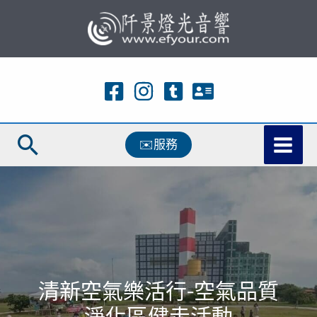
跳
至
主
要
內
容
搜
✉️服務
尋
清新空氣樂活行-空氣品質