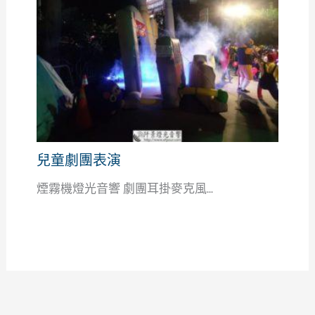
兒童劇團表演
煙霧機燈光音響 劇團耳掛麥克風...