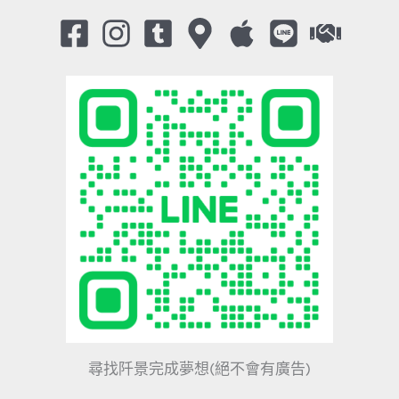
尋找阡景完成夢想(絕不會有廣告)