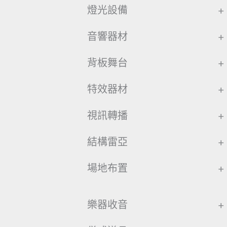
燈光設備
+
音響器材
+
背板舞台
+
特效器材
+
視訊轉播
+
結構雷亞
+
場地布置
+
樂器收音
+