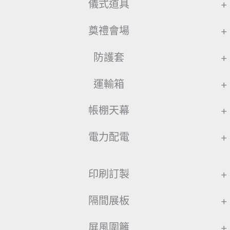
儀式道具
+
奠禮會場
+
防護套
+
運輸箱
+
帳棚天幕
+
電力配電
+
印刷訂製
+
隔間展板
+
屏風圍籬
+