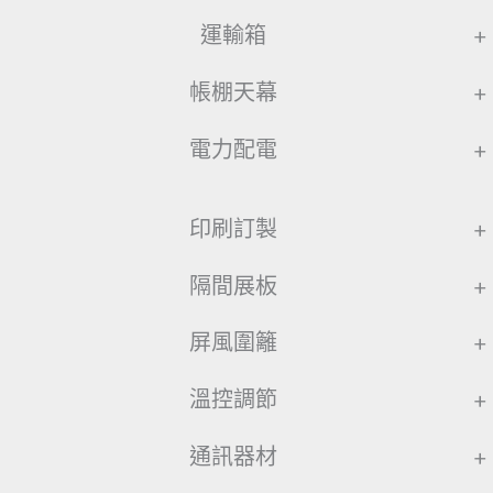
運輸箱
+
帳棚天幕
+
電力配電
+
印刷訂製
+
隔間展板
+
屏風圍籬
+
溫控調節
+
通訊器材
+