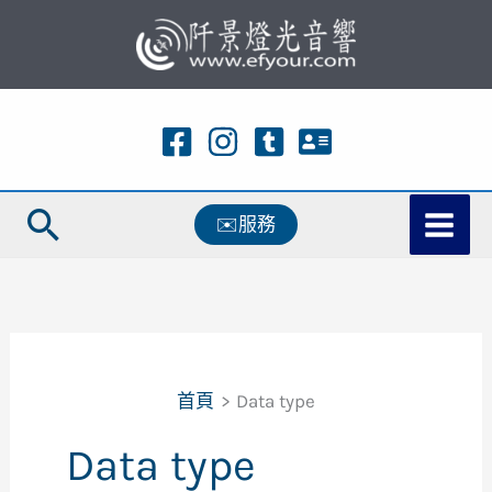
跳
至
主
要
內
容
搜
✉️服務
尋
首頁
Data type
Data type