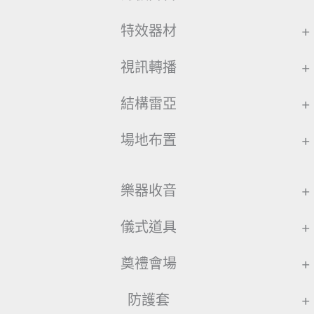
特效器材
+
視訊轉播
+
結構雷亞
+
場地布置
+
樂器收音
+
儀式道具
+
奠禮會場
+
防護套
+